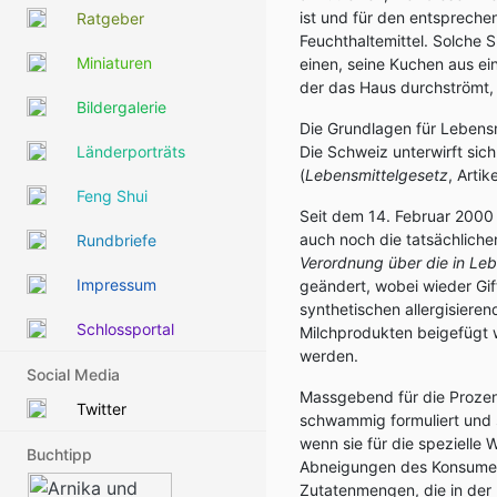
ist und für den entsprech
Ratgeber
Feuchthaltemittel. Solche
Miniaturen
einen, seine Kuchen aus e
der das Haus durchströmt, 
Bildergalerie
Die Grundlagen für Lebensm
Länderporträts
Die Schweiz unterwirft si
(
Lebensmittelgesetz
, Arti
Feng Shui
Seit dem 14. Februar 2000 i
auch noch die tatsächliche
Rundbriefe
Verordnung über die in Leb
Impressum
geändert, wobei wieder Gi
synthetischen allergisiere
Schlossportal
Milchprodukten beigefügt 
werden.
Social Media
Massgebend für die Prozen
Twitter
schwammig formuliert und 
wenn sie für die spezielle 
Buchtipp
Abneigungen des Konsument
Zutatenmengen, die in der 