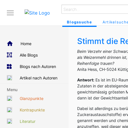
Blogssuche
Artikelsuch
Stimmt die R
Home
Beim Verzehr einer Schwarz
Alle Blogs
als Weizenmehl drinnen ist
Reihenfolge trauen?
Blogs nach Autoren
Anita Hess, CH-5024 Kütti
Artikel nach Autoren
Antwort:
Es ist im EU-Rau
Zutaten in der absteigende
Menu
gewichtsmässig grössten Me
dann ist der Gewichtsantei
Glanzpunkte
Dabei ist allerdings zu be
Kontrapunkte
Zuckeraustauschstoffe) erwä
genannt werden und chemis
Literatur
anzutreffen, weil dieser w