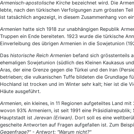
Armenisch-apostolische Kirche
bezeichnet wird. Die Armeni
lebte, nach den türkischen Verfolgungen zum grössten Te
ist tatsächlich angezeigt, in diesem Zusammenhang von ei
Armenien
hatte sich 1918 zur unabhängigen Republik Armen
Truppen ein Ende bereiteten. 1923 wurde die türkische An
Einverleibung des übrigen Armenien in die Sowjetunion (19
Das
historische Reich Armenien
befand sich grösstenteils a
ehemaligen Sowjetunion (südlich des Kleinen Kaukasus und
Aras, der eine Grenze gegen die Türkei und den Iran (Pers
betrieben; die vulkanischen Tuffe bildeten die Grundlage 
Hochland ist trocken und im Winter sehr kalt; hier ist die 
Häute ausgeführt.
Armenien
, ein kleines, in 11 Regionen aufgeteiltes Land m
wovon 93% Armeniern, ist seit 1991 eine Präsidialrepublik;
Hauptstadt ist
Jerevan (Eriwan)
. Dort soll es eine weltber
gescheite Antworten auf Fragen aufgefallen ist. Zum Beispi
Gegenfrage?" - Antwort: "Warum nicht?"