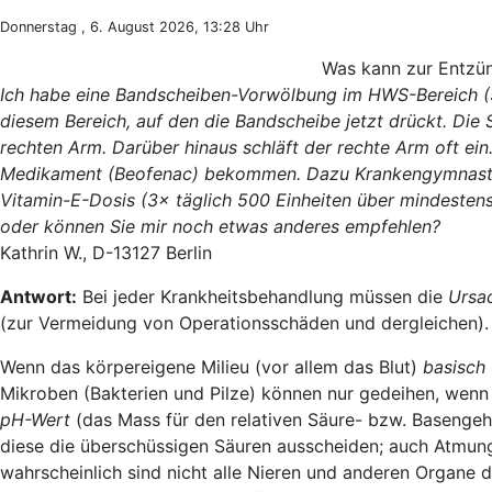
Donnerstag , 6. August 2026, 13:28 Uhr
Was kann zur Entz
Ich habe eine Bandscheiben-Vorwölbung im HWS-Bereich (5.
diesem Bereich, auf den die Bandscheibe jetzt drückt. Di
rechten Arm. Darüber hinaus schläft der rechte Arm oft e
Medikament (Beofenac) bekommen. Dazu Krankengymnastik 
Vitamin-E-Dosis (3× täglich 500 Einheiten über mindeste
oder können Sie mir noch etwas anderes empfehlen?
Kathrin W., D-13127 Berlin
Antwort:
Bei jeder Krankheitsbehandlung müssen die
Ursa
(zur Vermeidung von Operationsschäden und dergleichen).
Wenn das körpereigene Milieu (vor allem das Blut)
basisch
Mikroben (Bakterien und Pilze) können nur gedeihen, wenn d
pH-Wert
(das Mass für den relativen Säure- bzw. Basengeha
diese die überschüssigen Säuren ausscheiden; auch Atmung
wahrscheinlich sind nicht alle Nieren und anderen Organe 