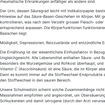
rheumatische Erkrankungen anfälliger als andere sind.
Der
Urin
, dessen Säuregrad leicht mit Indikatorpapier bes
Hinweise auf das
Säure-Basen-Geschehen
im Körper. Mit 
kontrollieren, was nach dem Verzehr grosser Fleisch- od
entsprechend anpassen. Die Körperfunktionen funktionieren 
Basischen liegt.
Müdigkeit, Depressionen, Reizzustände und entzündliche E
Die
Ernährung
ist der wesentlichste Einflussfaktor in Bez
Ungleichgewicht. Alle Lebensmittel enthalten Säure- und Ba
besonders die Wurzelgemüse und Rohkost überhaupt, und a
Vitamin C
(Ascorbinsäure) ist eine Säure, die im Körper ab
Denn es kommt immer auf die Stoffwechsel-Endprodukte an.
den Stoffwechsel in den sauren Bereich.
Unsere Schulmedizin scheint solche Zusammenhänge nicht z
Massnahmen empfohlen und angeordnet, um Übersäuerungen
Schluckereien und damit iatrogene (durch den Arzt verurs