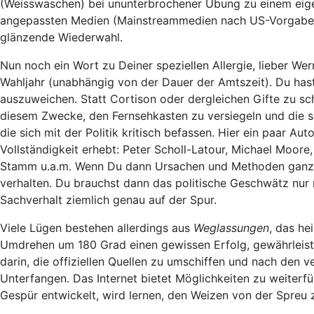
(Weisswaschen) bei ununterbrochener Übung zu einem eigent
angepassten Medien (Mainstreammedien nach US-Vorgaben) 
glänzende Wiederwahl.
Nun noch ein Wort zu Deiner speziellen Allergie, lieber We
Wahljahr (unabhängig von der Dauer der Amtszeit). Du has
auszuweichen. Statt Cortison oder dergleichen Gifte zu s
diesem Zwecke, den Fernsehkasten zu versiegeln und die 
die sich mit der Politik kritisch befassen. Hier ein paar A
Vollständigkeit erhebt: Peter Scholl-Latour, Michael Moor
Stamm u.a.m. Wenn Du dann Ursachen und Methoden ganz gen
verhalten. Du brauchst dann das politische Geschwätz nur
Sachverhalt ziemlich genau auf der Spur.
Viele Lügen bestehen allerdings aus
Weglassungen
, das he
Umdrehen um 180 Grad einen gewissen Erfolg, gewährleiste
darin, die offiziellen Quellen zu umschiffen und nach den 
Unterfangen. Das Internet bietet Möglichkeiten zu weiterfü
Gespür entwickelt, wird lernen, den Weizen von der Spreu 