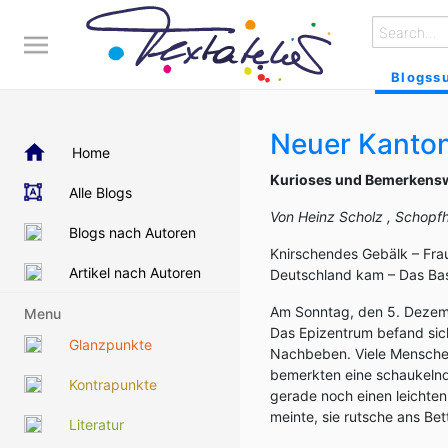
Blogss
Neuer Kanto
Home
Kurioses und Bemerkens
Alle Blogs
Von Heinz Scholz , Schopf
Blogs nach Autoren
Knirschendes Gebälk – Fra
Artikel nach Autoren
Deutschland kam – Das Bas
Am Sonntag, den 5. Dezembe
Menu
Das Epizentrum befand sich 
Glanzpunkte
Nachbeben. Viele Menschen
bemerkten eine schaukelnd
Kontrapunkte
gerade noch einen leichten
meinte, sie rutsche ans Bet
Literatur