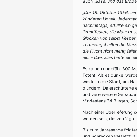
Buch
„Basel und das Erdb
„Der 18. Oktober 1356, ein
kündeten Unheil. Jederman
nachmittags, erfüllte ein 
Grundfesten, die Mauern sc
Glocken von selbst Vesper 
Todesangst eilten die Mens
die Flucht nicht mehr; fal
ein. – Dies alles hatte ein e
Es kamen ungefähr 300 Me
Toten). Als es dunkel wurd
wieder in die Stadt, um H
plündern. Da erschütterte 
und viele weitere Gebäude 
Mindestens 34 Burgen, Sch
Nach einer Überlieferung s
worden sein, die von 2 gr
Bis zum Jahresende folgten
und Schrecken versetzt, al