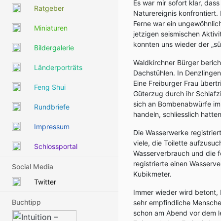
Es war mir sofort klar, da
Ratgeber
Naturereignis konfrontiert.
Ferne war ein ungewöhnlich
Miniaturen
jetzigen seismischen Aktiv
konnten uns wieder der „s
Bildergalerie
Waldkirchner Bürger beri
Länderporträts
Dachstühlen. In Denzlingen 
Eine Freiburger Frau übertr
Feng Shui
Güterzug durch ihr Schlaf
sich an Bombenabwürfe im 
Rundbriefe
handeln, schliesslich hatt
Impressum
Die Wasserwerke registrie
viele, die Toilette aufzusu
Schlossportal
Wasserverbrauch und die f
registrierte einen Wasserv
Social Media
Kubikmeter.
Twitter
Immer wieder wird betont,
Buchtipp
sehr empfindliche Menschen
schon am Abend vor dem let